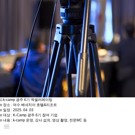
□ k-camp 광주 6기 엑셀러레이팅
o 장소 : 여수 베네치아 호텔&리조트
o 일정 : 2025. 04. 03
o 대상 : K-Camp 광주 6기 참여 기업
o 내용 : k-camp 운영, 강사 섭외, 영상 촬영, 전문MC 등
menu