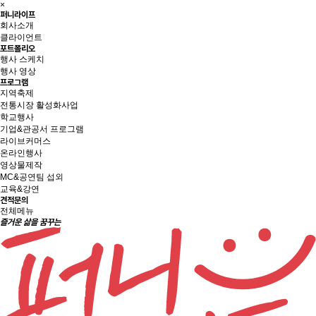
×
퍼니라이프
회사소개
클라이언트
포트폴리오
행사 스케치
행사 영상
프로그램
지역축제
전통시장 활성화사업
학교행사
기업&관공서 프로그램
라이브커머스
온라인행사
영상물제작
MC&공연팀 섭외
교육&강연
견적문의
전체메뉴
즐거운 삶을 꿈꾸는