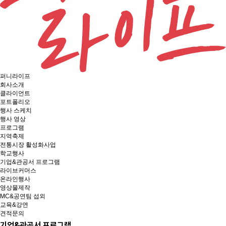
퍼니라이프
회사소개
클라이언트
포트폴리오
행사 스케치
행사 영상
프로그램
지역축제
전통시장 활성화사업
학교행사
기업&관공서 프로그램
라이브커머스
온라인행사
영상물제작
MC&공연팀 섭외
교육&강연
견적문의
기업&관공서 프로그램